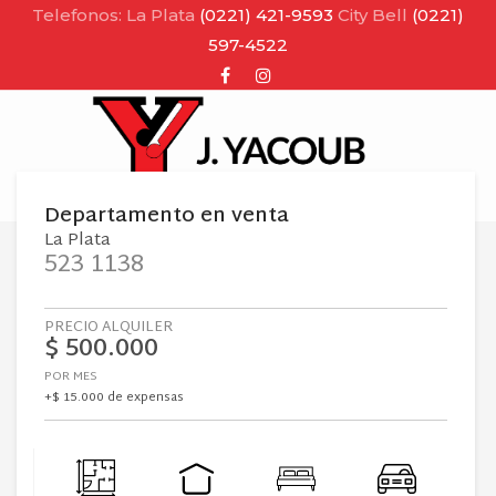
Telefonos: La Plata
(0221) 421-9593
City Bell
(0221)
597-4522
Facebook
Instagram
MENU
Departamento
en
venta
La Plata
523 1138
PRECIO ALQUILER
$ 500.000
POR MES
+$ 15.000 de expensas