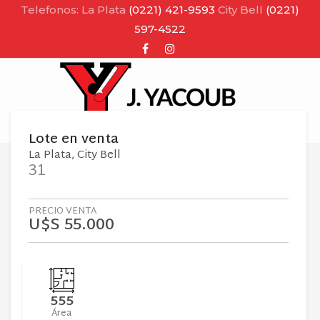
Telefonos: La Plata
(0221) 421-9593
City Bell
(0221)
597-4522
Facebook
Instagram
MENU
Lote
en
venta
La Plata
City Bell
31
PRECIO VENTA
U$S 55.000
555
Área