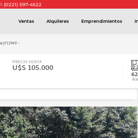
ll
(0221) 597-4522
Ventas
Alquileres
Emprendimientos
I
go
JY11969
PRECIO VENTA
U$S 105.000
62
Ár