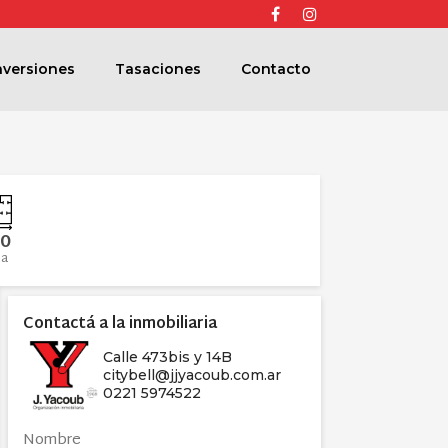
Facebook
Instagram
nversiones
Tasaciones
Contacto
0
ea
Contactá a la inmobiliaria
Calle 473bis y 14B
citybell@jjyacoub.com.ar
0221 5974522