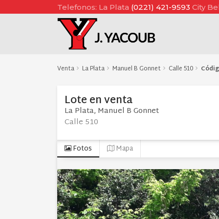
Telefonos: La Plata
(0221) 421-9593
City Be
Venta
La Plata
Manuel B Gonnet
Calle 510
Códi
Lote
en
venta
La Plata
Manuel B Gonnet
Calle 510
Fotos
Mapa