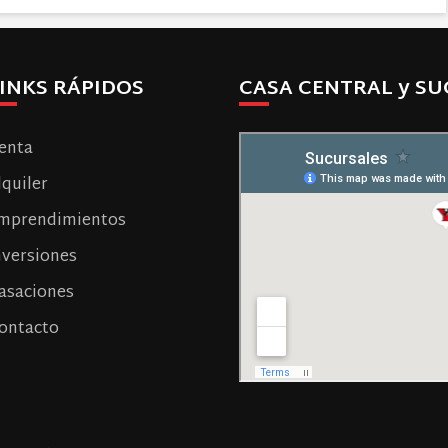
INKS RÁPIDOS
CASA CENTRAL y SU
enta
lquiler
mprendimientos
nversiones
asaciones
ontacto