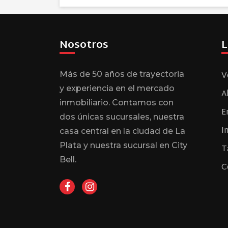
Nosotros
L
V
Más de 50 años de trayectoria
y experiencia en el mercado
A
inmobiliario. Contamos con
E
dos únicas sucursales, nuestra
I
casa central en la ciudad de La
Plata y nuestra sucursal en City
T
Bell.
C