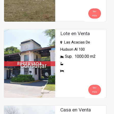
Ver
más
Lote en Venta
Las Acacias De
Hudson Al 100
Sup. 1000.00 m2
RESERVADA
Consultar
Ver
más
Casa en Venta