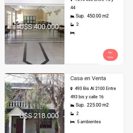
44
Sup. 450.00 m2
2
U$S 400.000
Ver
más
Casa en Venta
493 Bis Al 2100 Entre
493 bis y calle 16
Sup. 225.00 m2
2
U$S 218.000
5 ambientes