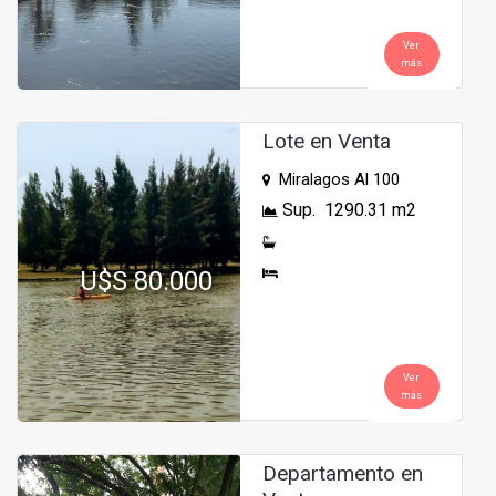
Ver
más
Lote en Venta
Miralagos Al 100
Sup. 1290.31 m2
U$S 80.000
Ver
más
Departamento en