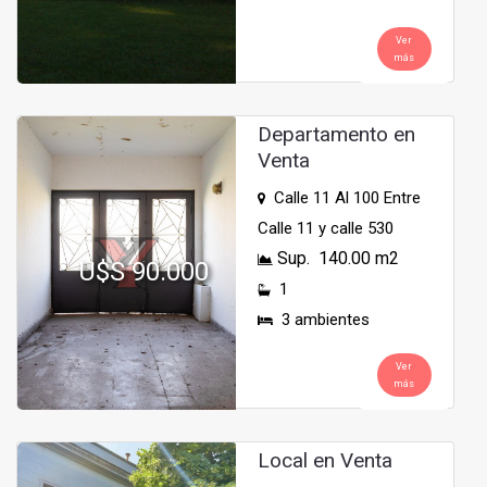
Ver
más
Departamento en
Venta
Calle 11 Al 100 Entre
Calle 11 y calle 530
Sup. 140.00 m2
U$S 90.000
1
3 ambientes
Ver
más
Local en Venta