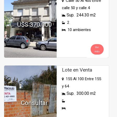
Calle 50 Al 400 Entre
calle 50 y calle 4
Sup. 244.30 m2
2
U$S 370.000
10 ambientes
Ver
más
Lote en Venta
155 Al 100 Entre 155
y 64
Sup. 300.00 m2
Consultar