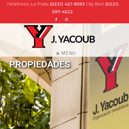
Telefonos: La Plata
(0221) 421-9593
City Bell
(0221)
597-4522
Facebook
Instagram
MENU
PROPIEDADES
Inicio