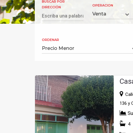
BUSCAR POR
OPERACION
DIRECCIÓN
ORDENAR
Cas
Call
136 y 
Su
4