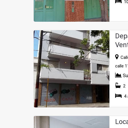
10
Dep
Ven
Call
calle 1
Su
2
4 
Loc