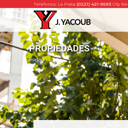
Telefonos: La Plata
(0221) 421-9593
City Be
PROPIEDADES
Inicio