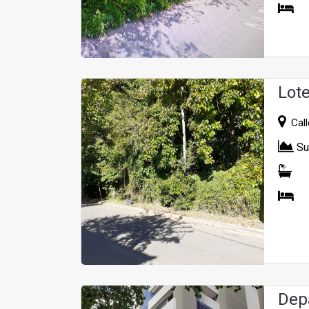
Lot
Calle
Su
Dep