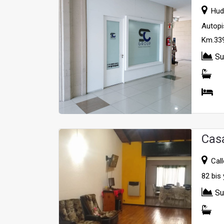
Huds
Autopi
Km.339
Su
Cas
Calle
82 bis 
Su