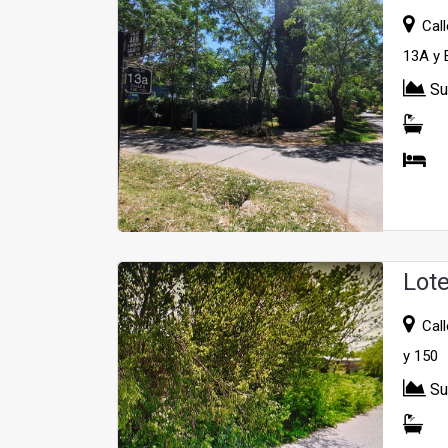
Calle
13A y 
Su
Lot
Calle
y 150
Su