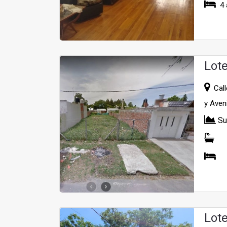
4 
Lot
Calle
y Aven
Su
Lot