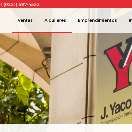
ll
(0221) 597-4522
Ventas
Alquileres
Emprendimientos
I