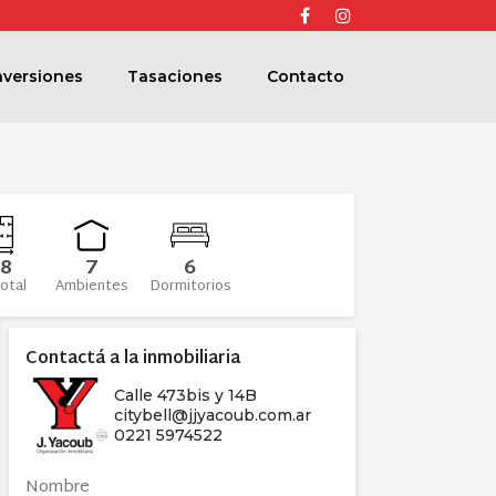
Facebook
Instagram
nversiones
Tasaciones
Contacto
8
7
6
otal
Ambientes
Dormitorios
Contactá a la inmobiliaria
Calle 473bis y 14B
citybell@jjyacoub.com.ar
0221 5974522