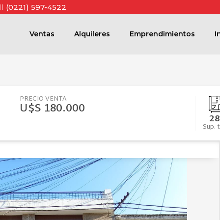
ll
(0221) 597-4522
Ventas
Alquileres
Emprendimientos
I
PRECIO VENTA
U$S 180.000
28
Sup. t