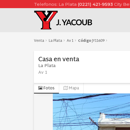
Telefonos: La Plata
(0221) 421-9593
City Be
Venta
La Plata
Av 1
Código
JY11609
Casa
en
venta
La Plata
Av 1
Fotos
Mapa