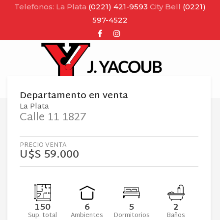
Telefonos: La Plata
(0221) 421-9593
City Bell
(0221)
597-4522
Facebook
Instagram
MENU
Departamento
en
venta
La Plata
Calle 11 1827
PRECIO VENTA
U$S 59.000
150
6
5
2
Sup. total
Ambientes
Dormitorios
Baños