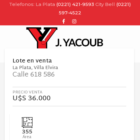
Telefonos: La Plata
(0221) 421-9593
City Bell
(0221)
597-4522
Facebook
Instagram
MENU
Lote
en
venta
La Plata
Villa Elvira
Calle 618 586
PRECIO VENTA
U$S 36.000
355
Área