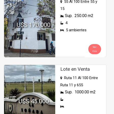
55 Al 100 Entre 55 y
15
Sup. 250.00 m2
4
U$S 170.000
5 ambientes
Ver
más
Lote en Venta
Ruta 11 Al 100 Entre
Ruta 11 y 655
Sup. 1000.00 m2
U$S 45.000