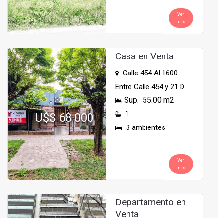
Ver
más
Casa en Venta
Calle 454 Al 1600
Entre Calle 454 y 21 D
Sup. 55.00 m2
1
U$S 68.000
3 ambientes
Ver
más
Departamento en
Venta