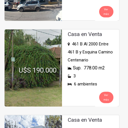
Ver
más
Casa en Venta
461 B Al 2000 Entre
461 B y Esquina Camino
Centenario
Sup. 778.00 m2
U$S 190.000
3
6 ambientes
Ver
más
Casa en Venta