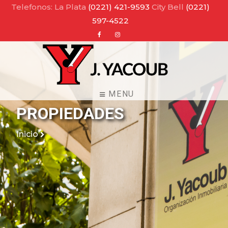
Telefonos: La Plata
(0221) 421-9593
City Bell
(0221)
597-4522
Facebook
Instagram
MENU
PROPIEDADES
Inicio