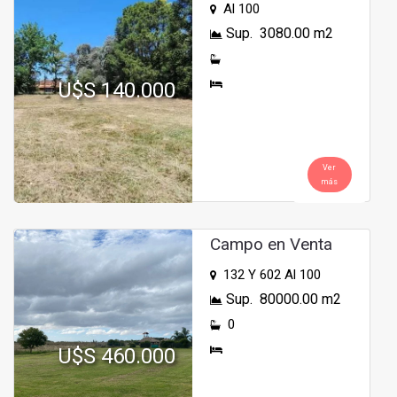
Al 100
Sup. 3080.00 m2
U$S 140.000
Ver
más
Campo en Venta
132 Y 602 Al 100
Sup. 80000.00 m2
0
U$S 460.000