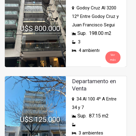
Godoy Cruz Al 3200
12º Entre Godoy Cruz y
Juan Francisco Segui
U$S 800.000
Sup. 198.00 m2
3
4 ambientes
Ver
más
Departamento en
Venta
34 Al 100 4º A Entre
34 y 7
Sup. 87.15 m2
U$S 125.000
3 ambientes