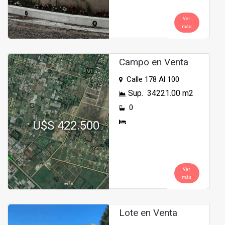
Ver
más
Campo en Venta
Calle 178 Al 100
Sup. 34221.00 m2
0
U$S 422.500
Ver
más
Lote en Venta