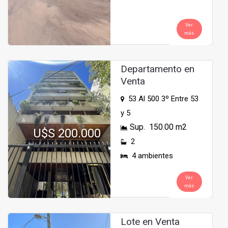
Ver
más
Departamento en
Venta
53 Al 500 3º Entre 53
y 5
Sup. 150.00 m2
U$S 200.000
2
4 ambientes
Ver
más
Lote en Venta